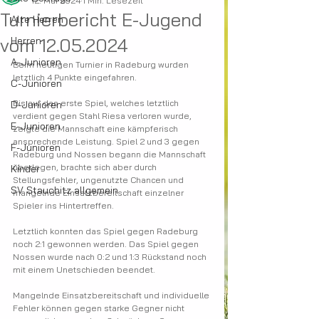
12. Mai 2024
1 Min. Lesezeit
Turnierbericht E-Jugend
Alte Herren
vom 12.05.2024
Herren
A-Junioren
Beim heutigen Turnier in Radeburg wurden 
letztlich 4 Punkte eingefahren.
C-Junioren
Bis auf das erste Spiel, welches letztlich 
D-Junioren
verdient gegen Stahl Riesa verloren wurde, 
E-Junioren
zeigte die Mannschaft eine kämpferisch 
ansprechende Leistung. Spiel 2 und 3 gegen 
F-Junioren
Radeburg und Nossen begann die Mannschaft 
überlegen, brachte sich aber durch 
Kinder
Stellungsfehler, ungenutzte Chancen und 
SV Stauchitz allgemein
mangelnde Einsatzbereitschaft einzelner 
Spieler ins Hintertreffen.
Letztlich konnten das Spiel gegen Radeburg 
noch 2:1 gewonnen werden. Das Spiel gegen 
Nossen wurde nach 0:2 und 1:3 Rückstand noch 
mit einem Unetschieden beendet.
Mangelnde Einsatzbereitschaft und individuelle 
Fehler können gegen starke Gegner nicht 