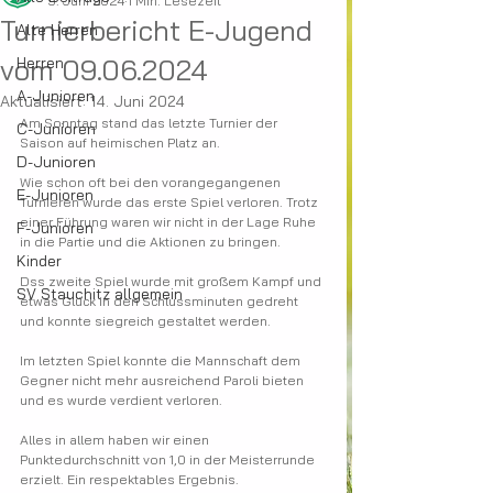
9. Juni 2024
1 Min. Lesezeit
Turnierbericht E-Jugend
Alte Herren
vom 09.06.2024
Herren
A-Junioren
Aktualisiert:
14. Juni 2024
Am Sonntag stand das letzte Turnier der 
C-Junioren
Saison auf heimischen Platz an.
D-Junioren
Wie schon oft bei den vorangegangenen 
E-Junioren
Turnieren wurde das erste Spiel verloren. Trotz 
einer Führung waren wir nicht in der Lage Ruhe 
F-Junioren
in die Partie und die Aktionen zu bringen. 
Kinder
Dss zweite Spiel wurde mit großem Kampf und 
SV Stauchitz allgemein
etwas Glück in den Schlussminuten gedreht 
und konnte siegreich gestaltet werden. 
Im letzten Spiel konnte die Mannschaft dem 
Gegner nicht mehr ausreichend Paroli bieten 
und es wurde verdient verloren. 
Alles in allem haben wir einen 
Punktedurchschnitt von 1,0 in der Meisterrunde 
erzielt. Ein respektables Ergebnis.