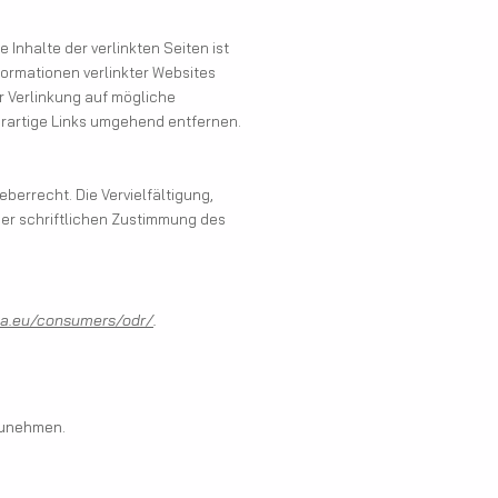
 Inhalte der verlinkten Seiten ist
nformationen verlinkter Websites
r Verlinkung auf mögliche
artige Links umgehend entfernen.
berrecht. Die Vervielfältigung,
der schriftlichen Zustimmung des
pa.eu/consumers/odr/
.
lzunehmen.