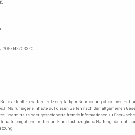
5
n
r: 209/143/03320
Seite aktuell zu halten. Trotz sorgfältiger Bearbeitung bleibt eine Haf
bs.1 TMG für eigene Inhalte auf diesen Seiten nach den allgemeinen Gese
chtet, übermittelte oder gespeicherte fremde Informationen zu überwac
 Inhalte umgehend entfernen. Eine diesbezügliche Haftung übernehmen 
etzung.