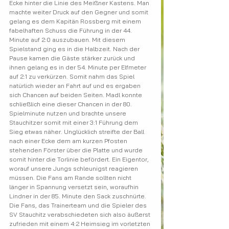
Ecke hinter die Linie des Meißner Kastens. Man 
machte weiter Druck auf den Gegner und somit 
gelang es dem Kapitän Rossberg mit einem 
fabelhaften Schuss die Führung in der 44. 
Minute auf 2:0 auszubauen. Mit diesem 
Spielstand ging es in die Halbzeit. Nach der 
Pause kamen die Gäste stärker zurück und 
ihnen gelang es in der 54. Minute per Elfmeter 
auf 2:1 zu verkürzen. Somit nahm das Spiel 
natürlich wieder an Fahrt auf und es ergaben 
sich Chancen auf beiden Seiten. Madl konnte 
schließlich eine dieser Chancen in der 80. 
Spielminute nutzen und brachte unsere 
Stauchitzer somit mit einer 3:1 Führung dem 
Sieg etwas näher. Unglücklich streifte der Ball 
nach einer Ecke dem am kurzen Pfosten 
stehenden Förster über die Platte und wurde 
somit hinter die Torlinie befördert. Ein Eigentor, 
worauf unsere Jungs schleunigst reagieren 
müssen. Die Fans am Rande sollten nicht 
länger in Spannung versetzt sein, woraufhin 
Lindner in der 85. Minute den Sack zuschnürte. 
Die Fans, das Trainerteam und die Spieler des 
SV Stauchitz verabschiedeten sich also äußerst 
zufrieden mit einem 4:2 Heimsieg im vorletzten 