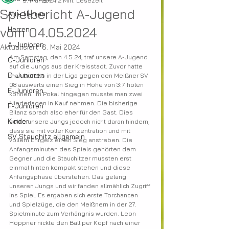
5. Mai 2024
2 Min. Lesezeit
Spielbericht A-Jugend
Alte Herren
vom 04.05.2024
Herren
A-Junioren
Aktualisiert:
6. Mai 2024
Am Samstag, den 4.5.24, traf unsere A-Jugend 
C-Junioren
auf die Jungs aus der Kreisstadt. Zuvor hatte 
D-Junioren
man bereits in der Liga gegen den Meißner SV 
08 auswärts einen Sieg in Höhe von 3:7 holen 
E-Junioren
können. Im Pokal hingegen musste man zwei 
Niederlagen in Kauf nehmen. Die bisherige 
F-Junioren
Bilanz sprach also eher für den Gast. Dies 
Kinder
sollte unsere Jungs jedoch nicht daran hindern, 
dass sie mit voller Konzentration und mit 
SV Stauchitz allgemein
vollem Ehrgeiz einen Sieg anstreben. Die 
Anfangsminuten des Spiels gehörten dem 
Gegner und die Stauchitzer mussten erst 
einmal hinten kompakt stehen und diese 
Anfangsphase überstehen. Das gelang 
unseren Jungs und wir fanden allmählich Zugriff 
ins Spiel. Es ergaben sich erste Torchancen 
und Spielzüge, die den Meißnern in der 27. 
Spielminute zum Verhängnis wurden. Leon 
Höppner nickte den Ball per Kopf nach einer 