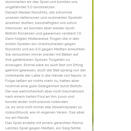
dominierten wir das Spiel und konnten uns 
ungefährdet 3:0 durchsetzen.
Danach Wacker Nünchritz, die schonmal 
unseren defensiven und routinierten Spielstil
ansehen durften, beschäftigten uns schon 
intensiver, wir konnten aber wieder durch 
Böttchi Einnetzen und gewannen verdient 1:0.
Dann folgten Müllerwiese Trogen die in den 
ersten Spielen ein Unentschieden gegen
Nünchritz und ein 3:0 gegen Meißen erreichten. 
Sie versuchten immer wieder mit Bällen auf
ihre gefährlichen Spitzen Torgefahr zu 
erzeugen. Einmal wäre es auch fast von Erfolg 
gekrönt gewesen, doch der Ball sprang von der 
Unterkante der Latte in die Hände von Naumi. In
Folge ließen wir nichts mehr zu, hatten aber 
nochmal eine gute Gelegenheit durch Böttchi.
Der war wahrscheinlich aber noch traumatisiert, 
nach einem harten Foul an ihm zuvor und
konnte leider nicht präzise vollenden.
Ja, es sind nicht immer alle Abwehrspieler so 
rücksichtsvoll, wie im eigenen Verein. Das aber
nur am Rande.
Das Spiel endete mit einem gerechten Remis.
Letztes Spiel gegen Meißen, ein Sieg fehlte 