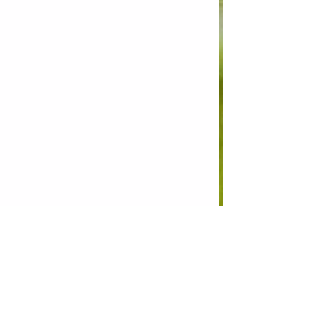
Tabelle:
1. SV Stauchitz 47 10 Punkte 6:0 Tore
2. Müllerwiese Trogen 8 Punkte 7:1 Tore
3. Wacker Nünchritz 7 Punkte 7:5 Tore