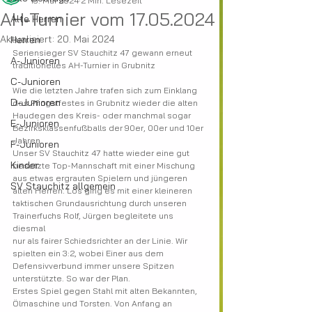
19. Mai 2024
2 Min. Lesezeit
AH-Turnier vom 17.05.2024
Alte Herren
Aktualisiert:
20. Mai 2024
Herren
Seriensieger SV Stauchitz 47 gewann erneut 
A-Junioren
traditionelles AH-Turnier in Grubnitz
C-Junioren
Wie die letzten Jahre trafen sich zum Einklang 
D-Junioren
des Pfingstfestes in Grubnitz wieder die alten
Haudegen des Kreis- oder manchmal sogar 
E-Junioren
Bezirksklassenfußballs der 90er, 00er und 10er
Jahren.
F-Junioren
Unser SV Stauchitz 47 hatte wieder eine gut 
Kinder
besetzte Top-Mannschaft mit einer Mischung
aus etwas ergrauten Spielern und jüngeren 
SV Stauchitz allgemein
alten Herren. Los ging es mit einer kleineren
taktischen Grundausrichtung durch unseren 
Trainerfuchs Rolf, Jürgen begleitete uns 
diesmal
nur als fairer Schiedsrichter an der Linie. Wir 
spielten ein 3:2, wobei Einer aus dem
Defensivverbund immer unsere Spitzen 
unterstützte. So war der Plan.
Erstes Spiel gegen Stahl mit alten Bekannten, 
Ölmaschine und Torsten. Von Anfang an