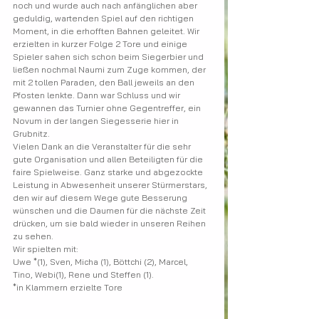
noch und wurde auch nach anfänglichen aber
geduldig, wartenden Spiel auf den richtigen 
Moment, in die erhofften Bahnen geleitet. Wir
erzielten in kurzer Folge 2 Tore und einige 
Spieler sahen sich schon beim Siegerbier und
ließen nochmal Naumi zum Zuge kommen, der 
mit 2 tollen Paraden, den Ball jeweils an den
Pfosten lenkte. Dann war Schluss und wir 
gewannen das Turnier ohne Gegentreffer, ein
Novum in der langen Siegesserie hier in 
Grubnitz.
Vielen Dank an die Veranstalter für die sehr 
gute Organisation und allen Beteiligten für die
faire Spielweise. Ganz starke und abgezockte 
Leistung in Abwesenheit unserer Stürmerstars,
den wir auf diesem Wege gute Besserung 
wünschen und die Daumen für die nächste Zeit
drücken, um sie bald wieder in unseren Reihen 
zu sehen.
Wir spielten mit:
Uwe *(1), Sven, Micha (1), Böttchi (2), Marcel, 
Tino, Webi(1), Rene und Steffen (1).
*in Klammern erzielte Tore