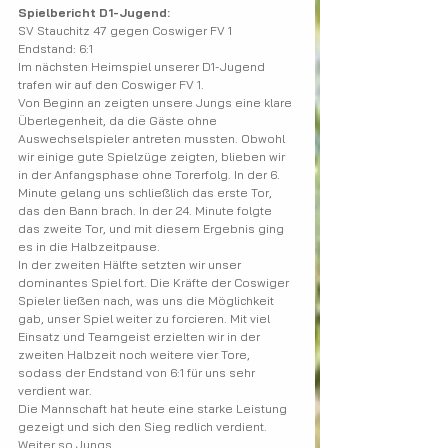
Spielbericht D1-Jugend:
SV Stauchitz 47 gegen Coswiger FV 1
Endstand: 6:1
Im nächsten Heimspiel unserer D1-Jugend 
trafen wir auf den Coswiger FV 1.
Von Beginn an zeigten unsere Jungs eine klare 
Überlegenheit, da die Gäste ohne 
Auswechselspieler antreten mussten. Obwohl 
wir einige gute Spielzüge zeigten, blieben wir 
in der Anfangsphase ohne Torerfolg. In der 6. 
Minute gelang uns schließlich das erste Tor, 
das den Bann brach. In der 24. Minute folgte 
das zweite Tor, und mit diesem Ergebnis ging 
es in die Halbzeitpause.
In der zweiten Hälfte setzten wir unser 
dominantes Spiel fort. Die Kräfte der Coswiger 
Spieler ließen nach, was uns die Möglichkeit 
gab, unser Spiel weiter zu forcieren. Mit viel 
Einsatz und Teamgeist erzielten wir in der 
zweiten Halbzeit noch weitere vier Tore,
sodass der Endstand von 6:1 für uns sehr 
verdient war.
Die Mannschaft hat heute eine starke Leistung 
gezeigt und sich den Sieg redlich verdient.
Weiter so Jungs.