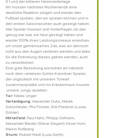
0:1 und der bitteren Heimniederlage.
Wir müssen nächstes Wochenende eine 
deutliche Reaktion zeigen und wieder den 
Fußball spielen, den wir spielen können und in 
den ersten Saisonwochen auch gezeigt haben. 
Alle Spieler müssen sich hinterfragen ob das 
genug war was sie heut gezeigt haben und 
wieder 100% ihres Leistungsniveaus erreichen, 
um unser gemeinsames Ziel, was wir dennoch 
nicht aus den Augen verlieren werden und alles 
für die Erreichung dieses geben werden, auch 
zu verwirklichen.
Eine gute Besserung wünschen wir natürlich 
noch dem verletzen Gohlis Kreinitzer Spieler, 
der unglücklich mit unserem Torwart 
zusammenprallte und ins Krankenhaus musste.
 unsere Jungs spielten: ​
Tor:
 Niklas Unger
Verteidigung:
 Alexander Duks, Marek 
Schönfelder, Phil Förster, Erik Friedrich (Lucas 
Göhler)
Mittelfeld:
 Paul Hahn, Philipp Ostheim, 
Alexander Bieder (Steve Siegert) Oscar Horn, 
Marvin Roßberg
Sturm:
 Robert Madl (Luca Gerth)