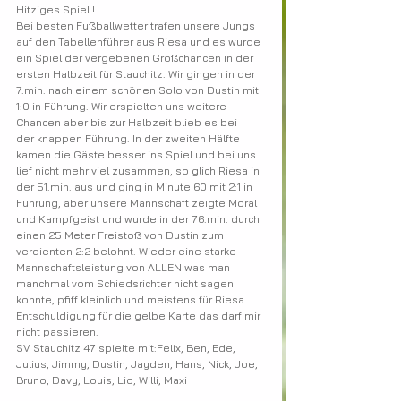
Hitziges Spiel !
Bei besten Fußballwetter trafen unsere Jungs 
auf den Tabellenführer aus Riesa und es wurde 
ein Spiel der vergebenen Großchancen in der 
ersten Halbzeit für Stauchitz. Wir gingen in der 
7.min. nach einem schönen Solo von Dustin mit 
1:0 in Führung. Wir erspielten uns weitere 
Chancen aber bis zur Halbzeit blieb es bei
der knappen Führung. In der zweiten Hälfte 
kamen die Gäste besser ins Spiel und bei uns 
lief nicht mehr viel zusammen, so glich Riesa in 
der 51.min. aus und ging in Minute 60 mit 2:1 in 
Führung, aber unsere Mannschaft zeigte Moral 
und Kampfgeist und wurde in der 76.min. durch 
einen 25 Meter Freistoß von Dustin zum 
verdienten 2:2 belohnt. Wieder eine starke 
Mannschaftsleistung von ALLEN was man 
manchmal vom Schiedsrichter nicht sagen 
konnte, pfiff kleinlich und meistens für Riesa. 
Entschuldigung für die gelbe Karte das darf mir 
nicht passieren.
SV Stauchitz 47 spielte mit:Felix, Ben, Ede, 
Julius, Jimmy, Dustin, Jayden, Hans, Nick, Joe, 
Bruno, Davy, Louis, Lio, Willi, Maxi 