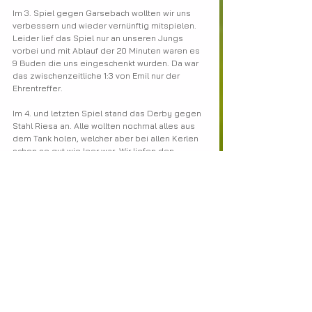
Im 3. Spiel gegen Garsebach wollten wir uns 
verbessern und wieder vernünftig mitspielen. 
Leider lief das Spiel nur an unseren Jungs 
vorbei und mit Ablauf der 20 Minuten waren es 
9 Buden die uns eingeschenkt wurden. Da war 
das zwischenzeitliche 1:3 von Emil nur der 
Ehrentreffer.
Im 4. und letzten Spiel stand das Derby gegen 
Stahl Riesa an. Alle wollten nochmal alles aus 
dem Tank holen, welcher aber bei allen Kerlen 
schon so gut wie leer war. Wir liefen den 
Riesaern nur hinterher und bestaunten den ein 
oder anderen schönen Treffer. Nach dem 4:0 
war der Dampf komplett vom Kessel und mit 
dem Schlusspfiff stand es 0:6. 
Fazit des Spieltages. Wir hatten definitiv nicht 
den Bohrer um dieses harte Holz gebohrt zu 
bekommen. Trotzdem heißt es Kopf hoch und 
immer weiter. Wir bedanken uns für die tolle 
Unterstützng von den Rängen.
Es spielten: Otto, Jasper, Oskar, Max, Moritz, 