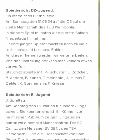
Spielbericht D2-Jugend:
Ein lehrreiches Fußballspiel. 
Am Samstag den 31.08.24 traf die D2 auf die 
vierte Mannschaft des TUS Weinböhla. 
In diesem Spiel mussten wir die erste Saison 
Niederlage hinnehmen. 
Unsere jungen Spieler machten noch zu viele 
technische und taktische Fehler. 
An diese Themen werden wir weiter arbeiten. 
Von der Einstellung her kann man keinem etwas 
vor werfen. 
Stauchitz spielte mit. P.- Schuster, L. Böttcher, 
B. Anders, B. Kunze, T. Meinhold , A. Hirsch,P. 
Oehler, K. Sonnemann, F. Kniesel
Spielbericht E-Jugend:
3. Spieltag
Am Sonntag den 1.9. war es für unsere Jungs 
soweit. Sie konnten endlich Ihr Können vor 
heimischen Publikum zeigen. Eingeladen 
hatten wir diesmal 4 Mannschaften. Die SG 
Canitz, den Meissner SV 08 1. , den TSV 
Garsebach 1. und die 1. Mannschaft von Stahl 
Riesa. Die Jungs wussten ganz genau welche 