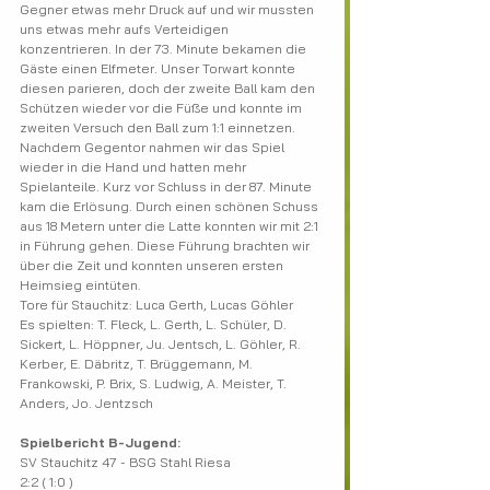
Gegner etwas mehr Druck auf und wir mussten 
uns etwas mehr aufs Verteidigen 
konzentrieren. In der 73. Minute bekamen die 
Gäste einen Elfmeter. Unser Torwart konnte 
diesen parieren, doch der zweite Ball kam den 
Schützen wieder vor die Füße und konnte im 
zweiten Versuch den Ball zum 1:1 einnetzen. 
Nachdem Gegentor nahmen wir das Spiel 
wieder in die Hand und hatten mehr 
Spielanteile. Kurz vor Schluss in der 87. Minute 
kam die Erlösung. Durch einen schönen Schuss 
aus 18 Metern unter die Latte konnten wir mit 2:1 
in Führung gehen. Diese Führung brachten wir 
über die Zeit und konnten unseren ersten 
Heimsieg eintüten.
Tore für Stauchitz: Luca Gerth, Lucas Göhler
Es spielten: T. Fleck, L. Gerth, L. Schüler, D. 
Sickert, L. Höppner, Ju. Jentsch, L. Göhler, R. 
Kerber, E. Däbritz, T. Brüggemann, M. 
Frankowski, P. Brix, S. Ludwig, A. Meister, T. 
Anders, Jo. Jentzsch
Spielbericht B-Jugend:
SV Stauchitz 47 - BSG Stahl Riesa 
2:2 ( 1:0 )