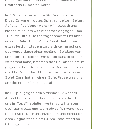
Bretter da zu bohren waren. 
Im 1. Spiel hatten wir die SG Canitz vor der 
Brust. Es war ein gutes Spiel auf beiden Seiten. 
Auf allen Positionen waren wir hellwach und 
hielten mit allem was wir hatten dagegen. Das 
1:0 durch Otto`s Hosenträger brachte uns nicht 
aus der Ruhe. Beim 2:0 für Canitz hatten wir 
etwas Pech. Trotzdem gab sich keiner auf und 
das wurde durch einen schönen Spielzug von 
unserem Till belohnt. Wir waren danach dem 2:2 
verdammt nahe, brachten den Ball aber nicht im 
gegnerischen Gehäuse unter. Kurz vor Schluss 
machte Canitz das 3:1 und wir verloren dieses 
Spiel. Dann hatten wir ein Spiel Pause was uns 
anscheinend nicht so gut tat.
Im 2. Spiel gegen den Meissner SV war der 
Anpfiff kaum ertönt, da klingelte es schon bei 
uns im Tor. Wir spielten weiter vorwärts aber 
gelingen wollte uns kaum etwas. Wir waren das 
ganze Spiel über unkonzentriert und schauten 
dem Gegner fasziniert zu. Am Ende stand es 
6:0 gegen uns.