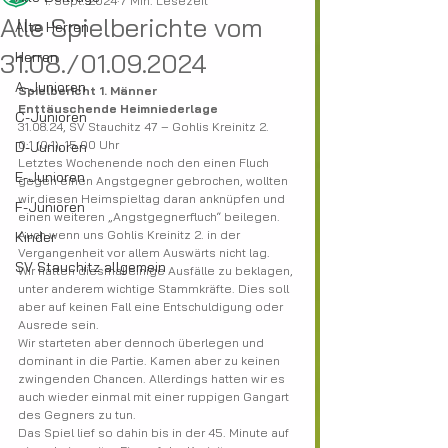
1. Sept. 2024
7 Min. Lesezeit
Alle Spielberichte vom
Alte Herren
31.08./01.09.2024
Herren
A-Junioren
Spielbericht 1. Männer
Enttäuschende Heimniederlage 
C-Junioren
31.08.24, SV Stauchitz 47 – Gohlis Kreinitz 2. 
0:1 (0:1), 15.00 Uhr
D-Junioren
Letztes Wochenende noch den einen Fluch 
E-Junioren
gegen einen Angstgegner gebrochen, wollten 
wir diesen Heimspieltag daran anknüpfen und 
F-Junioren
einen weiteren „Angstgegnerfluch“ beilegen. 
Auch wenn uns Gohlis Kreinitz 2. in der 
Kinder
Vergangenheit vor allem Auswärts nicht lag.
SV Stauchitz allgemein
Wir hatten diesmal einige Ausfälle zu beklagen, 
unter anderem wichtige Stammkräfte. Dies soll 
aber auf keinen Fall eine Entschuldigung oder 
Ausrede sein.
Wir starteten aber dennoch überlegen und 
dominant in die Partie. Kamen aber zu keinen 
zwingenden Chancen. Allerdings hatten wir es 
auch wieder einmal mit einer ruppigen Gangart 
des Gegners zu tun.
Das Spiel lief so dahin bis in der 45. Minute auf 