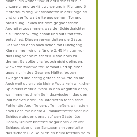
einmal ein weiter Einwurf der Kreinitzer nur 
unzureichend geklärt wurde und in Richtung 5 
Meterraum flog. Wir schalteten in der Folge ab 
und unser Torwart eilte aus seinem Tor und 
prallte unglücklich mit dem gegnerischen 
Angreifer zusammen, was der Schiedsrichter 
als Elfmeterwürdig ansah und auf Strafstoß 
entschied. Diesen verwandelten die Gäste. 
Das war es dann auch schon mit Durchgang 1.
Klar nahmen wir uns für die 2. 45 Minuten vor 
das Ding vor heimischer Kulisse noch zu 
drehen. Es sollte uns jedoch nicht gelingen.
Wir waren zwar weiter Dominat und spielten 
quasi nur in des Gegners Hälfte, jedoch 
zwingend und richtig gefährlich wurde es nie. 
Auch weil durch viele kleine Fouls kein wirklicher 
Spielfluss mehr aufkam. In den Angriffen dann, 
war immer noch ein Bein dazwischen, das den 
Ball blockte oder uns unterliefen technische 
Fehler die Angriffe verpuffen ließen, wir hatten 
noch Pech mit einem Aluminiumtreffer oder die 
Schüsse gingen genau auf den Gästehüter. 
Gohlis/Kreinitz konterte sogar noch kurz vor 
Schluss, aber unser Schlussmann vereitelte 
das sichere 0:2. So blieb es beim letztlich beim 