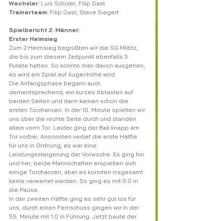
Wechsler: 
Luis Schüler, Filip Gast
Trainerteam:
 Filip Gast, Steve Siegert
Spielbericht 2. Männer:
Erster Heimsieg
Zum 2 Heimsieg begrüßten wir die SG Miltitz, 
die bis zum diesem Zeitpunkt ebenfalls 3 
Punkte hatten. So konnte man davon ausgehen, 
es wird ein Spiel auf Augenhöhe wird.
Die Anfangsphase begann auch 
dementsprechend, ein kurzes Abtasten auf 
beiden Seiten und dann kamen schon die 
ersten Torchancen. In der 10. Minute spielten wir 
uns über die rechte Seite durch und standen 
allein vorm Tor. Leider ging der Ball knapp am 
Tor vorbei. Ansonsten verlief die erste Hälfte 
für uns in Ordnung, es war eine 
Leistungssteigerung der Vorwoche. Es ging hin 
und her, beide Mannschaften erspielten sich 
einige Torchancen, aber es konnten insgesamt 
keine verwertet werden. So ging es mit 0:0 in 
die Pause.
In der zweiten Hälfte ging es sehr gut los für 
uns, durch einen Fernschuss gingen wir in der 
55. Minute mit 1:0 in Führung. Jetzt baute der 