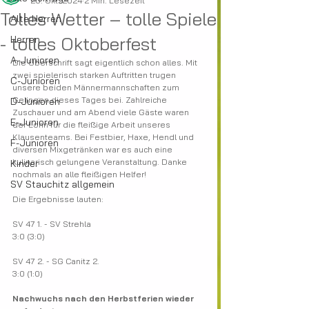
20. Okt. 2024
2 Min. Lesezeit
Tolles Wetter – tolle Spiele
Alte Herren
- tolles Oktoberfest
Herren
A-Junioren
Die Überschrift sagt eigentlich schon alles. Mit 
zwei spielerisch starken Auftritten trugen 
C-Junioren
unsere beiden Männermannschaften zum 
Gelingen dieses Tages bei. Zahlreiche 
D-Junioren
Zuschauer und am Abend viele Gäste waren 
E-Junioren
der Lohn für die fleißige Arbeit unseres 
Klausenteams. Bei Festbier, Haxe, Hendl und 
F-Junioren
diversen Mixgetränken war es auch eine 
kulinarisch gelungene Veranstaltung. Danke 
Kinder
nochmals an alle fleißigen Helfer!
SV Stauchitz allgemein
Die Ergebnisse lauten:
SV 47 1. - SV Strehla
3:0 (3:0)
SV 47 2. - SG Canitz 2.
3:0 (1:0)
Nachwuchs nach den Herbstferien wieder 