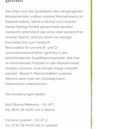
gefordert
Den Elan und die Spiellaune des vergangenen 
Wochenendes sollten unsere Männerteams im 
Gepäck haben, damit in Borna und Leuben 
weiter fleißig Punkte gesammelt werden. 
Vielleicht unterstützt der eine oder andere Fan 
unsere Teams, sind es doch nur wenige 
Kilometer bis zum Spielort.
Besonders für unsere B- und D-
Juniorenmannschaften geht es in die 
entscheidende Qualifikationsphase. Will man 
im kommenden Frühjahr in der Meisterrunde 
starten, müssen noch einige Siege erspielt 
werden. Beide F-Mannschaften unseres 
Vereins kann man am Sonntag beim 
Heimturnier unterstützen.
Die Ansetzungen lauten:
SpG Borna/Merkwitz - SV 47 1.
Sa, 26.10.24 14:00 Uhr in Borna
Fortuna Leuben - SV 47 2.​
So, 27.10.24 14:00 Uhr in Leuben