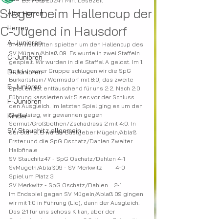
25. Feb. 2024
1 Min. Lesezeit
Sieger beim Hallencup der
Alte Herren
C-Jugend in Hausdorf
Herren
A-Junioren
8 Mannschaften spielten um den Hallencup des 
SV Mügeln/Ablaß 09. Es wurde in zwei Staffeln 
C-Junioren
gespielt. Wir wurden in die Staffel A gelost. Im 1. 
Spiel unserer Gruppe schlugen wir die SpG 
D-Junioren
Burkartshain/ Wermsdorf mit 8:0, das zweite 
E-Junioren
Spiel endet enttäuschend für uns 2:2. Nach 2:0 
Führung kassierten wir 5 sec vor der Schluss 
F-Junioren
den Ausgleich. Im letzten Spiel ging es um den 
Staffelsieg, wir gewannen gegen 
Kinder
Sermut/Großbothen/Zschadrass 2 mit 4:0. In 
SV Stauchitz allgemein
der Staffel B wurde Gastgeber Mügeln/Ablaß 
Erster und die SpG Oschatz/Dahlen Zweiter.
Halbfinale
SV Stauchitz47 - SpG Oschatz/Dahlen 4-1
SvMügeln/Ablaß09 - SV Merkwitz         4-0
Spiel um Platz 3
SV Merkwitz - SpG Oschatz/Dahlen    2-1
Im Endspiel gegen SV Mügeln/Ablaß 09 gingen 
wir mit 1:0 in Führung (Lio), dann der Ausgleich.  
Das 2:1 für uns schoss Kilian, aber der 