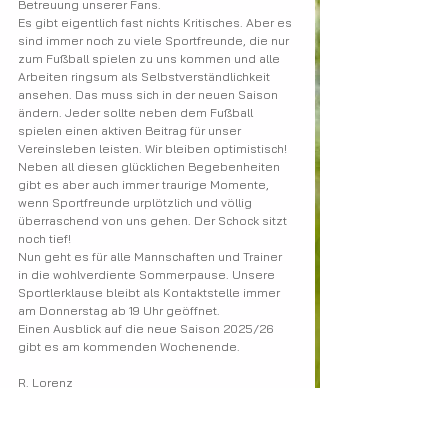
Betreuung unserer Fans.
Es gibt eigentlich fast nichts Kritisches. Aber es 
sind immer noch zu viele Sportfreunde, die nur 
zum Fußball spielen zu uns kommen und alle 
Arbeiten ringsum als Selbstverständlichkeit 
ansehen. Das muss sich in der neuen Saison 
ändern. Jeder sollte neben dem Fußball 
spielen einen aktiven Beitrag für unser 
Vereinsleben leisten. Wir bleiben optimistisch!
Neben all diesen glücklichen Begebenheiten 
gibt es aber auch immer traurige Momente, 
wenn Sportfreunde urplötzlich und völlig 
überraschend von uns gehen. Der Schock sitzt 
noch tief!
Nun geht es für alle Mannschaften und Trainer 
in die wohlverdiente Sommerpause. Unsere 
Sportlerklause bleibt als Kontaktstelle immer 
am Donnerstag ab 19 Uhr geöffnet.
Einen Ausblick auf die neue Saison 2025/26 
gibt es am kommenden Wochenende.
R. Lorenz
Abt.-leiter Fußball
SV Stauchitz 47
SV Stauchitz allgemein