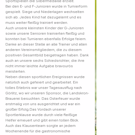
Sportspielen die Silbermedaille erzielt.
Bei den E- und F-Junioren wurde in Turnierform 
gespielt. Siege und Niederlagen wechselten 
sich ab. Jedes Kind hat dazugelernt und es 
muss weiter fleißig trainiert werden.
Auch unsere kleinsten Kinder der G-Junioren 
sowie unsere Senioren trainierten fleißig und 
konnten bei Turnieren ebenfalls Erfolge feiern.
Danke an dieser Stelle an alle Trainer und allen 
anderen Vereinsmitgliedern, die zu diesem 
positiven Gesamtbild beigetragen haben. Dank 
auch an unsere sechs Schiedsrichter, die ihre 
nicht immer leichte Aufgabe bravourös 
meisterten.
Neben diesen sportlichen Ereignissen wurde 
natürlich auch gefeiert und gearbeitet. Ein 
tolles Erlebnis war unser Tagesausflug nach 
Görlitz, wo wir unseren Sponsor, die Landskron-
Brauerei besuchten. Das Osterfeuer wurde 
erstmalig von uns ausgerichtet und war ein 
großer Erfolg.Das Vordach unserer 
Sportlerklause wurde durch viele fleißige 
Helfer erneuert und gibt einen tollen Blick.
Auch das Klausenteam sorgte an jedem 
Wochenende für die gastronomische 