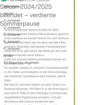
22. Juni 2025
2 Min. Lesezeit
Saison 2024/2025
Alte Herren
beendet – verdiente
Herren
A-Junioren
Sommerpause
C-Junioren
Eine erfolgreiche Saison wurde mit dem 
Aufstieg unserer beiden Männerteams gekrönt. 
D-Junioren
Zwar machten es beide Teams bis zum Schluss 
E-Junioren
spannend, sportlich war es aber auf alle Fälle 
verdient. Nachdem die letzten Feierlichkeiten 
F-Junioren
beendet sind, gilt schon der Blick auf die nicht 
leicht werdende neue Saison.
Kinder
Auch mit unserer Nachwuchsarbeit können wir 
SV Stauchitz allgemein
zufrieden sein.
So wurden unsere A-Junioren Vizekreismeister 
in der Halle und belegten in der Kreisoberliga, 
der höchsten Spielklasse des Kreises, den 8. 
Platz.
Bei den D-Junioren hatten wir zwei Teams im 
Punktspielbetrieb. Mit Platz 6. in der Kreisliga A 
und dem 9. Platz in der Kreisliga C konnte man 
respektable Ergebnisse erzielen. Und als 
Abschluss der Saison wurde bei den 