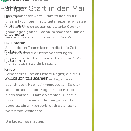
3. Mai
1 Min. Lesezeit
Ruhiger Start in den Mai
Alte Herren
Das erwartet schwere Turnier wurde es für 
Herren
unsere F-Junioren. Trotz guter eigener Ansätze 
A-Junioren
musste man sich gegen spielstarke Gegner 
geschlagen geben. Schon im nächsten Turnier 
C-Junioren
kann man sich erneut beweisen. Nur Mut!
D-Junioren
Alle anderen Teams konnten die freie Zeit 
E-Junioren
genießen sowie erlittene Verletzungen 
auskurieren. Auch der eine oder andere 1. Mai – 
F-Junioren
Frühschoppen wurde besucht.
Kinder
Besonderes Lob an unsere Kegler, die ein 10 – 
SV Stauchitz allgemein
Städte – Turnier auf unserer Kegelbahn 
ausrichteten. Nach stimmungsvollen Spielen 
konnten sich unsere Kegler hinter Beilrode 
einen starken 2. Platz erkämpfen. Auch für 
Essen und Trinken wurde den ganzen Tag 
gesorgt, ein wirklich vorbildlich gelungener 
Wettkampf. Weiter so!
Die Ergebnisse lauten: