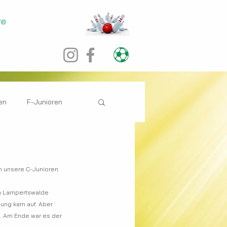
re
en
F-Junioren
ch unsere C-Junioren 
en Lampertswalde 
nung kam auf. Aber 
. Am Ende war es der 