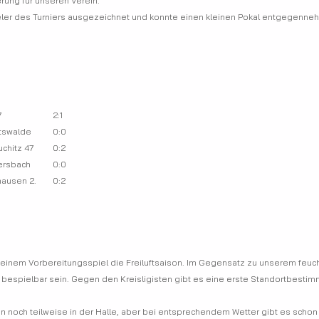
erung für unseren Verein.
eler des Turniers ausgezeichnet und konnte einen kleinen Pokal entgegenne
7
2:1
SV Stauchitz 47 - SV Lampertswalde	0:0
WSV/Klipphausen 1. - SV Stauchitz 47	0:2
SV Stauchitz 47 - SV G/W Ebersbach	0:0
SV Stauchitz 47 - WSV/Klipphausen 2.	0:2
einem Vorbereitungsspiel die Freiluftsaison. Im Gegensatz zu unserem feuch
 bespielbar sein. Gegen den Kreisligisten gibt es eine erste Standortbesti
n noch teilweise in der Halle, aber bei entsprechendem Wetter gibt es schon 