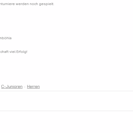
nturniere werden noch gespielt.
                           
inböhla
aft viel Erfolg!
C-Junioren
Herren