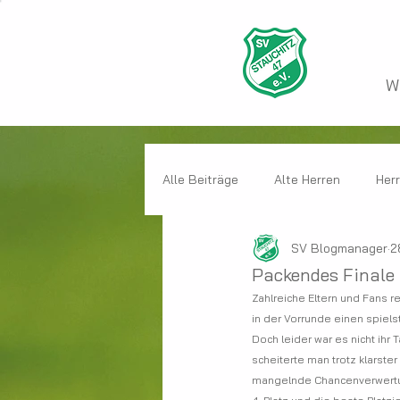
W
Alle Beiträge
Alte Herren
Her
SV Blogmanager
2
Kinder
SV Stauchitz allgemei
Packendes Finale
Zahlreiche Eltern und Fans r
in der Vorrunde einen spiels
Doch leider war es nicht ihr
scheiterte man trotz klarste
mangelnde Chancenverwertun