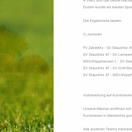
4. Platz und die beste Platzi
Dustin wurde als bester Spi
Die Ergebnisse lauten:
C-Junioren
FV Zabeltitz - SV Stauchitz 4
Vorbereitung auf Kunstrasen
Unsere Männer eröffnen mit 
Kunstrasen in Weinböhla gut
Alle anderen Teams trainiere