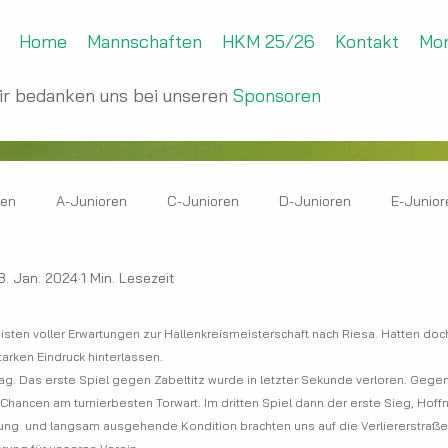
Home
Mannschaften
HKM 25/26
Kontakt
Mo
ir bedanken uns bei unseren
Sponsoren
ren
A-Junioren
C-Junioren
D-Junioren
E-Junior
8. Jan. 2024
1 Min. Lesezeit
n
eisten voller Erwartungen zur Hallenkreismeisterschaft nach Riesa. Hatten do
tarken Eindruck hinterlassen.
 Tag. Das erste Spiel gegen Zabeltitz wurde in letzter Sekunde verloren. Geg
r Chancen am turnierbesten Torwart. Im dritten Spiel dann der erste Sieg, Hoff
g  und langsam ausgehende Kondition brachten uns auf die Verliererstraße