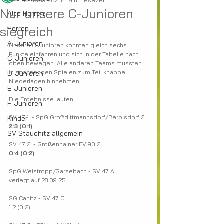
16. Sept. 2025
1 Min. Lesezeit
Nur unsere C-Junioren
Alte Herren
siegreich
Herren
A-Junioren
Unsere C-Junioren konnten gleich sechs 
Punkte einfahren und sich in der Tabelle nach 
C-Junioren
oben bewegen. Alle anderen Teams mussten 
in spannenden Spielen zum Teil knappe 
D-Junioren
Niederlagen hinnehmen.
E-Junioren
Die Ergebnisse lauten:
F-Junioren
SV 47 1. - SpG Großdittmannsdorf/Berbisdorf 2.
Kinder
2:3 (0:1)
SV Stauchitz allgemein
SV 47 2. - Großenhainer FV 90 2.
0:4 (0:2)
SpG Weistropp/Garsebach - SV 47 A
verlegt auf 28.09.25
SG Canitz - SV 47 C
1:2 (0:2)