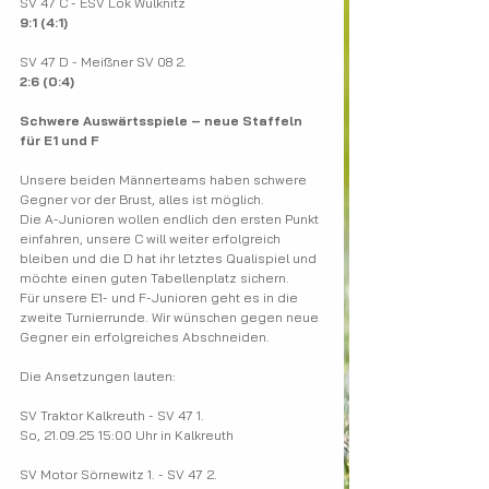
SV 47 C - ESV Lok Wülknitz
9:1 (4:1)
SV 47 D - Meißner SV 08 2.
2:6 (0:4)
Schwere Auswärtsspiele – neue Staffeln 
für E1 und F
Unsere beiden Männerteams haben schwere 
Gegner vor der Brust, alles ist möglich.
Die A-Junioren wollen endlich den ersten Punkt 
einfahren, unsere C will weiter erfolgreich 
bleiben und die D hat ihr letztes Qualispiel und 
möchte einen guten Tabellenplatz sichern.
Für unsere E1- und F-Junioren geht es in die 
zweite Turnierrunde. Wir wünschen gegen neue 
Gegner ein erfolgreiches Abschneiden.
Die Ansetzungen lauten:
SV Traktor Kalkreuth - SV 47 1.
So, 21.09.25 15:00 Uhr in Kalkreuth
SV Motor Sörnewitz 1. - SV 47 2.​