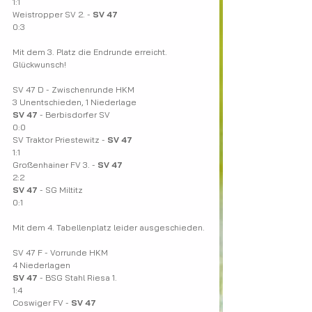
1:1
Weistropper SV 2. - 
SV 47
0:3
Mit dem 3. Platz die Endrunde erreicht. 
Glückwunsch!
SV 47 D - Zwischenrunde HKM
3 Unentschieden, 1 Niederlage
SV 47
 - Berbisdorfer SV
0:0
SV Traktor Priestewitz - 
SV 47
1:1
Großenhainer FV 3. - 
SV 47
2:2
SV 47
 - SG Miltitz
0:1
Mit dem 4. Tabellenplatz leider ausgeschieden.
SV 47 F - Vorrunde HKM
4 Niederlagen
SV 47
 - BSG Stahl Riesa 1.
1:4
Coswiger FV - 
SV 47