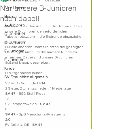
12. Jan. 2025
2 Min. Lesezeit
Nur unsere B-Junioren
Alte Herren
noch dabei!
Herren
A-Junioren
Mit einem soliden Auftritt in Gröditz erreichten 
unsere B-Junioren den erforderlichen 
C-Junioren
Tabellenplatz, um in die Endrunde einzuziehen. 
Glückwunsch!
D-Junioren
Für alle anderen Teams reichten die gezeigten 
E-Junioren
Leistungen nicht, um die nächste Runde zu 
erreichen. Dabei sind unsere D-Junioren 
F-Junioren
äußerst knapp gescheitert.
Kinder
Die Ergebnisse lauten:
SV Stauchitz allgemein
SV 47 B - Vorrunde HKM
2 Siege, 2 Unentschieden, 1 Niederlage
SV 47
 - BSG Stahl Riesa
1:2
SV Lampertswalde - 
SV 47
0:0
SV 47
 - SpG Merschwitz/Priestewitz
2:0
FV Gröditz 1911 - 
SV 47