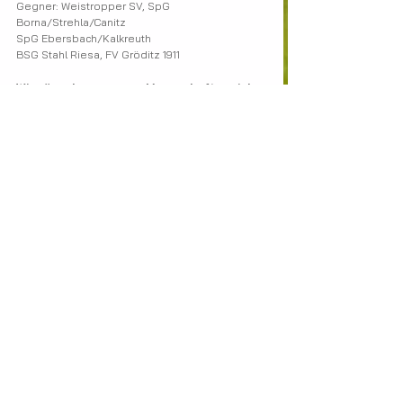
Gegner: Weistropper SV, SpG 
Borna/Strehla/Canitz
SpG Ebersbach/Kalkreuth
BSG Stahl Riesa, FV Gröditz 1911
Wir wünschen unseren Mannschaften viel 
Erfolg!
R. Lorenz
Abt.-leiter Fußball
SV Stauchitz 47
SV Stauchitz allgemein
Alle ansehen
Aktuelle Beiträge