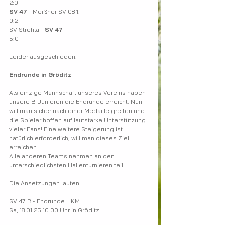
2:0
SV 47
 - Meißner SV 08 1.
0:2
SV Strehla - 
SV 47
5:0
Leider ausgeschieden.
Endrunde in Gröditz
Als einzige Mannschaft unseres Vereins haben 
unsere B-Junioren die Endrunde erreicht. Nun 
will man sicher nach einer Medaille greifen und 
die Spieler hoffen auf lautstarke Unterstützung 
vieler Fans! Eine weitere Steigerung ist 
natürlich erforderlich, will man dieses Ziel 
erreichen.
Alle anderen Teams nehmen an den 
unterschiedlichsten Hallenturnieren teil.
Die Ansetzungen lauten:
SV 47 B - Endrunde HKM
Sa, 18.01.25 10:00 Uhr in Gröditz