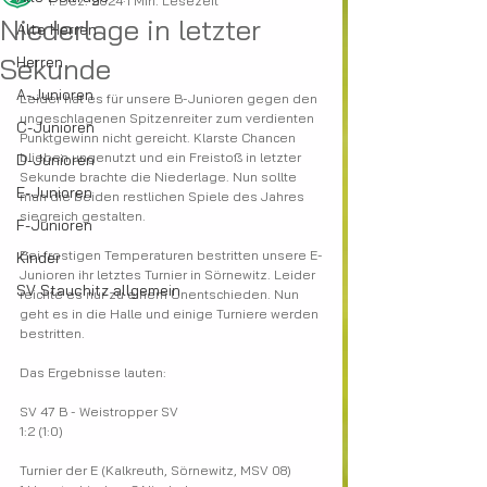
1. Dez. 2024
1 Min. Lesezeit
Niederlage in letzter
Alte Herren
Sekunde
Herren
A-Junioren
Leider hat es für unsere B-Junioren gegen den 
ungeschlagenen Spitzenreiter zum verdienten 
C-Junioren
Punktgewinn nicht gereicht. Klarste Chancen 
blieben ungenutzt und ein Freistoß in letzter 
D-Junioren
Sekunde brachte die Niederlage. Nun sollte 
E-Junioren
man die beiden restlichen Spiele des Jahres 
siegreich gestalten.
F-Junioren
Bei frostigen Temperaturen bestritten unsere E-
Kinder
Junioren ihr letztes Turnier in Sörnewitz. Leider 
SV Stauchitz allgemein
reichte es nur zu einem Unentschieden. Nun 
geht es in die Halle und einige Turniere werden 
bestritten.
Das Ergebnisse lauten:
SV 47 B - Weistropper SV
1:2 (1:0)
Turnier der E (Kalkreuth, Sörnewitz, MSV 08)