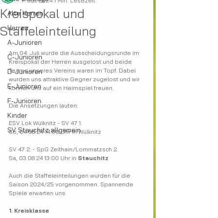
7. Juli 2024
1 Min. Lesezeit
Kreispokal und
Alte Herren
Staffeleinteilung
Herren
A-Junioren
Am 04. Juli wurde die Ausscheidungsrunde im 
C-Junioren
Kreispokal der Herren ausgelost und beide 
Teams unseres Vereins waren im Topf. Dabei 
D-Junioren
wurden uns attraktive Gegner zugelost und wir 
E-Junioren
können uns auf ein Heimspiel freuen.
F-Junioren
Die Ansetzungen lauten:
Kinder
ESV Lok Wülknitz - SV 47 1.
SV Stauchitz allgemein
So, 04.08.24 14:00 Uhr in Wülknitz
SV 47 2. - SpG Zeithain/Lommatzsch 2.
Sa, 03.08.24 13:00 Uhr in 
Stauchitz
Auch die Staffeleinteilungen wurden für die 
Saison 2024/25 vorgenommen. Spannende 
Spiele erwarten uns.
1. Kreisklasse