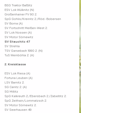
BSG Traktor Baßlitz
ESV Lok Wülknitz (N)
Großenhainer FV 90 2.
SpG Gohlis/Kreinitz 2./Röd.-Bobersen
SV Borna (A)​
SV Fortschritt Meißen-West 2.
SV Lok Nossen (A)
SV Motor Sörnewitz​
SV Stauchitz 47
SV Strehla
TSV Garsebach 1990 2. (N)
TuS Weinböhla 2. (A)
2. Kreisklasse
ESV Lok Riesa (A)
Fortuna Leuben (A)
LSV Barnitz 2.
SG Canitz 2. (A)
SG Miltitz
SpG Kalkreuth 2./Ebersbach 2./Zabeltitz 2.
SpG Zeithain/Lommatzsch 2.
SV Motor Sörnewitz 2.
SV Seerhausen 49