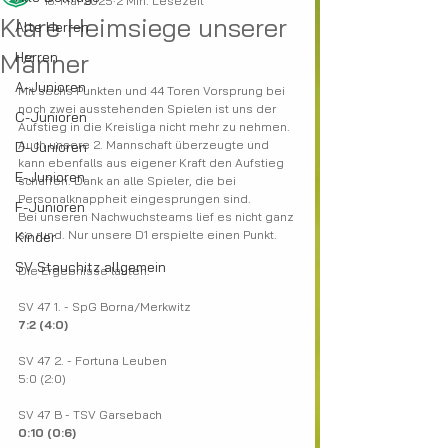
18. Mai 2025
2 Min. Lesezeit
Klare Heimsiege unserer
Alte Herren
Männer
Herren
A-Junioren
Mit sechs Punkten und 44 Toren Vorsprung bei 
noch zwei ausstehenden Spielen ist uns der 
C-Junioren
Aufstieg in die Kreisliga nicht mehr zu nehmen. 
Auch unsere 2. Mannschaft überzeugte und 
D-Junioren
kann ebenfalls aus eigener Kraft den Aufstieg 
E-Junioren
schaffen. Dank an alle Spieler, die bei 
Personalknappheit eingesprungen sind.
F-Junioren
Bei unseren Nachwuchsteams lief es nicht ganz 
so rund. Nur unsere D1 erspielte einen Punkt.
Kinder
SV Stauchitz allgemein
Die Ergebnisse lauten:
SV 47 1. - SpG Borna/Merkwitz
7:2 (4:0)
SV 47 2. - Fortuna Leuben​
5:0 (2:0)
SV 47 B - TSV Garsebach
0:10 (0:6)