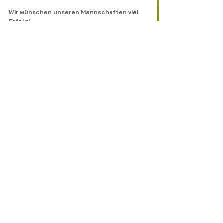
Wir wünschen unseren Mannschaften viel 
Erfolg!
R. Lorenz
Abt.-leiter Fußball
SV Stauchitz 47
SV Stauchitz allgemein
Alle ansehen
Aktuelle Beiträge