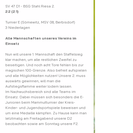
SV 47 D1 - BSG Stahl Riesa 2.
2:2 (2:1)
Turnier E (Sörnewitz, MSV 08, Berbisdorf)
3 Niederlagen
Alle Mannschaften unseres Vereins im 
Einsatz
Nun will unsere 1. Mannschaft den Staffelsieg 
klar machen, um alle restlichen Zweifel zu 
beseitigen. Und noch acht Tore fehlen bis zur 
magischen 100-Grenze. Also befreit aufspielen 
und alle Möglichkeiten nutzen! Unsere 2. muss 
auswärts gewinnen, will man die 
Aufstiegsflamme weiter lodern lassen.
Im Nachwuchsbereich sind alle Teams im 
Einsatz. Dabei müssen sich besonders die E-
Junioren beim Mammutturnier der Kreis-
Kinder- und Jugendsportspiele beweisen und 
um eine Medaille kämpfen. Zu Hause kann man 
letztmalig am Freitagabend unsere D2 
beobachten sowie am Sonntag unsere F2.