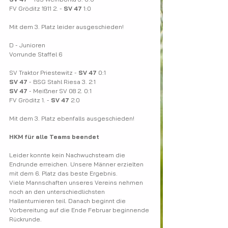
FV Gröditz 1911 2. - 
SV 47
​​ 1:0
Mit dem 3. Platz leider ausgeschieden!
D - Junioren
Vorrunde Staffel 6
SV Traktor Priestewitz - 
SV 47 
​​0:1
SV 47
 - BSG Stahl Riesa 3.​​ 2:1
SV 47
 - Meißner SV 08 2.​​​ 0:1
FV Gröditz 1. - 
SV 47 
​​​2:0
Mit dem 3. Platz ebenfalls ausgeschieden!
HKM für alle Teams beendet
Leider konnte kein Nachwuchsteam die 
Endrunde erreichen. Unsere Männer erzielten 
mit dem 6. Platz das beste Ergebnis.
Viele Mannschaften unseres Vereins nehmen 
noch an den unterschiedlichsten 
Hallenturnieren teil. Danach beginnt die 
Vorbereitung auf die Ende Februar beginnende 
Rückrunde.