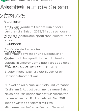
22. Juni 2024
2 Min. Lesezeit
Ausblick auf die Saison
Alte Herren
2024/25
Herren
A-Junioren
Am 15. Juni wurde mit einem Turnier der F-
C-Junioren
Junioren die Saison 2023/24 abgeschlossen. 
Nicht alle gesteckten sportlichen Ziele wurden 
D-Junioren
erreicht.
E-Junioren
Als Verein sind wir weiter 
F-Junioren
zusammengewachsen und wesentlicher 
Bestandteil des sportlichen und kulturellen 
Kinder
Lebens in unserer Gemeinde. Paradebeispiel 
SV Stauchitz allgemein
dafür war das letzte Spiel im Ernst-Grube-
Stadion Riesa, was für viele Besucher ein 
Gänsehautmoment war.
Nun wollen wir einmal auf Ziele und Vorhaben 
für die am 3. August beginnende neue Saison 
hinweisen. Mit insgesamt acht Mannschaften 
gehen wir an den Punktspielstart. Seit 2011 
können wir wieder einmal mit zwei 
Männermannschaften aufwarten. Dabei sind 