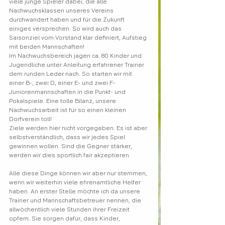
viele junge Spieler dabei, die alle 
Nachwuchsklassen unseres Vereins 
durchwandert haben und für die Zukunft 
einiges versprechen. So wird auch das 
Saisonziel vom Vorstand klar definiert, Aufstieg 
mit beiden Mannschaften!
Im Nachwuchsbereich jagen ca. 80 Kinder und 
Jugendliche unter Anleitung erfahrener Trainer 
dem runden Leder nach. So starten wir mit 
einer B-, zwei D, einer E- und zwei F-
Juniorenmannschaften in die Punkt- und 
Pokalspiele. Eine tolle Bilanz, unsere 
Nachwuchsarbeit ist für so einen kleinen 
Dorfverein toll!
Ziele werden hier nicht vorgegeben. Es ist aber 
selbstverständlich, dass wir jedes Spiel 
gewinnen wollen. Sind die Gegner stärker, 
werden wir dies sportlich fair akzeptieren.
Alle diese Dinge können wir aber nur stemmen, 
wenn wir weiterhin viele ehrenamtliche Helfer 
haben. An erster Stelle möchte ich da unsere 
Trainer und Mannschaftsbetreuer nennen, die 
allwöchentlich viele Stunden ihrer Freizeit 
opfern. Sie sorgen dafür, dass Kinder, 