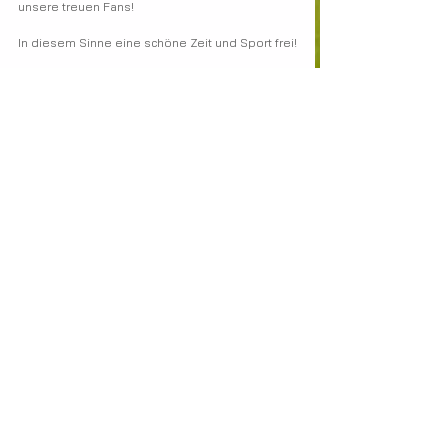
unsere treuen Fans!
In diesem Sinne eine schöne Zeit und Sport frei!
R. Lorenz
SV Stauchitz
47
Abteilung Fußball
SV Stauchitz allgemein
Alle ansehen
Aktuelle Beiträge