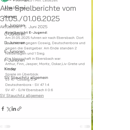
1. Juni 2025
1 Min. Lesezeit
Alle Spielberichte vom
Alte Herren
31.05./01.06.2025
Herren
A-Junioren
Aktualisiert:
5. Juni 2025
Spielbericht E-Jugend:
C-Junioren
Am 31.05.2025 fuhren wir nach Ebersbach. Dort 
D-Junioren
spielten wir gegen Coswig, Deutschenbora und 
gegen die Gastgeber. Am Ende standen 2 
E-Junioren
Niederlagen und 1 Sieg.
Die Mannschaft in Ebersbach war:
F-Junioren
Arthur, Finn, Jasper, Moritz, Oskar,Liv-Grete und 
Kinder
Henry 
Spiele im Überblick:
SV Stauchitz allgemein
SV 47 -Coswig 0:3
Deutschenbora - SV 47 1:4
SV 47 - G/W Ebersbach II 0:6
SV Stauchitz allgemein