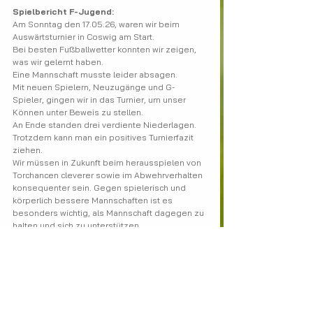
Spielbericht F-Jugend:
Am Sonntag den 17.05.26, waren wir beim 
Auswärtsturnier in Coswig am Start.
Bei besten Fußballwetter konnten wir zeigen, 
was wir gelernt haben.
Eine Mannschaft musste leider absagen.
Mit neuen Spielern, Neuzugänge und G-
Spieler, gingen wir in das Turnier, um unser 
Können unter Beweis zu stellen.
An Ende standen drei verdiente Niederlagen. 
Trotzdem kann man ein positives Turnierfazit 
ziehen.
Wir müssen in Zukunft beim herausspielen von 
Torchancen cleverer sowie im Abwehrverhalten 
konsequenter sein. Gegen spielerisch und 
körperlich bessere Mannschaften ist es 
besonders wichtig, als Mannschaft dagegen zu 
halten und sich zu unterstützen.
Beim Umschalten von Offensive auf Defensive 
haben wir noch einige Probleme, die
man aber im nächsten Training ansprechen und 
noch verbessern kann.
Im Torwartbereich haben wir uns gut 
verbessert. Unter anderem wurde ein Strafstoß 