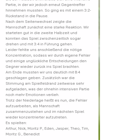
Partie, in der wir jedoch erneut Gegentreffer 
hinnehmen mussten. So ging es mit einem 3:2-
Rückstand in die Pause.
Nach dem Seitenwechsel zeigte die 
Mannschaft zunächst eine starke Reaktion. Wir 
starteten gut in die zweite Halbzeit und 
konnten das Spiel zwischenzeitlich sogar 
drehen und mit 3:4 in Führung gehen.
Leider fehlte uns anschließend die nötige 
Konzentration, sodass wir durch eigene Fehler 
und einige unglückliche Entscheidungen den 
Gegner wieder zurück ins Spiel brachten.
Am Ende mussten wir uns deutlich mit 8:4 
geschlagen geben. Zusätzlich war die 
Stimmung am Spielfeldrand zeitweise sehr 
aufgeladen, was der ohnehin intensiven Partie 
noch mehr Emotionen verlieh.
Trotz der Niederlage heißt es nun, die Fehler 
aufzuarbeiten, als Mannschaft 
zusammenzustehen und im nächsten Spiel 
wieder konzentrierter aufzutreten.
Es spielten: 
Arthur, Nick, Moritz P., Eden, Jasper, Theo, Tim, 
Moritz G., Benedict