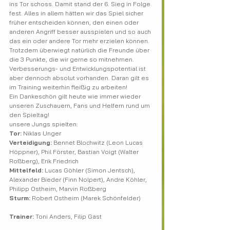
ins Tor schoss. Damit stand der 6. Sieg in Folge 
fest. Alles in allem hätten wir das Spiel sicher 
früher entscheiden können, den einen oder 
anderen Angriff besser ausspielen und so auch 
das ein oder andere Tor mehr erzielen können. 
Trotzdem überwiegt natürlich die Freunde über 
die 3 Punkte, die wir gerne so mitnehmen. 
Verbesserungs- und Entwicklungspotential ist 
aber dennoch absolut vorhanden. Daran gilt es 
im Training weiterhin fleißig zu arbeiten!
Ein Dankeschön gilt heute wie immer wieder 
unseren Zuschauern, Fans und Helfern rund um 
den Spieltag!  
unsere Jungs spielten: ​
Tor:
 Niklas Unger
Verteidigung:
 Bennet Blochwitz (Leon Lucas 
Höppner), Phil Förster, Bastian Voigt (Walter 
Roßberg), Erik Friedrich
Mittelfeld:
 Lucas Göhler (Simon Jentsch), 
Alexander Bieder (Finn Nolpert), Andre Köhler, 
Philipp Ostheim, Marvin Roßberg
Sturm:
 Robert Ostheim (Marek Schönfelder)
Trainer: 
Toni Anders, Filip Gast