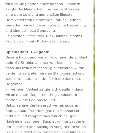
wir den Sieg hätten holen können. Dennoch 
zeigte die Mannschaft über weite Strecken 
eine gute Leistung und großen Einsatz.
Dem verletzten Spieler von Fortuna Leuben 
wünschen wir auf diesem Weg gute Besserung 
und eine schnelle Genesung.
Es spielten: Matti, Bela, Nick, Jannes, Moritz P., 
Paul, Louis, Moritz K., Linus B., Lennox
Spielbericht D-Jugend:
Unsere D-Jugend war am Wochenende zu Gast 
beim SV Strehla. Uns war von Beginn an klar, 
dass uns kein einfaches Spiel erwarten würde. 
Leider verschliefen wir den Start komplett und 
kassierten bereits in der 2. Minute das erste 
Gegentor.
Im weiteren Verlauf zeigte sich deutlich, dass 
wir an diesem Tag nicht richtig zueinander 
fanden. Viele Fehlpässe und 
Unkonzentriertheiten erschwerten unseren 
Spielaufbau. Trotzdem gab die Mannschaft 
nicht auf und kämpfte sich zurück ins Spiel. 
Nach einem schönen Zuspiel konnte Jasper in 
der 11. Minute den wichtigen Ausgleich erzielen.
Bis zur Halbzeit entwickelte sich eine intensive 