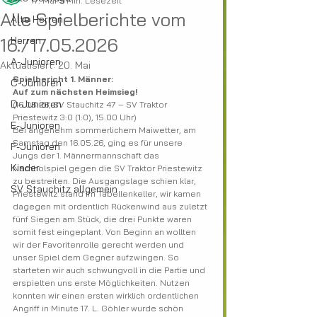
17. Mai
5 Min. Lesezeit
Alle Spielberichte vom
Alte Herren
16./17.05.2026
Herren
A-Junioren
Aktualisiert:
20. Mai
Spielbericht 1. Männer:
C-Junioren
Auf zum nächsten Heimsieg!
D-Junioren
(16.05.26, SV Stauchitz 47 – SV Traktor 
Priestewitz 3:0 (1:0), 15.00 Uhr)
E-Junioren
Bei angenehm sommerlichem Maiwetter, am 
Samstag den 16.05.26, ging es für unsere 
F-Junioren
Jungs der 1. Männermannschaft das 
Kinder
Nachholspiel gegen die SV Traktor Priestewitz 
zu bestreiten. Die Ausgangslage schien klar, 
SV Stauchitz allgemein
Priestewitz stand im Tabellenkeller, wir kamen 
dagegen mit ordentlich Rückenwind aus zuletzt 
fünf Siegen am Stück, die drei Punkte waren 
somit fest eingeplant. Von Beginn an wollten 
wir der Favoritenrolle gerecht werden und 
unser Spiel dem Gegner aufzwingen. So 
starteten wir auch schwungvoll in die Partie und 
erspielten uns erste Möglichkeiten. Nutzen 
konnten wir einen ersten wirklich ordentlichen 
Angriff in Minute 17. L. Göhler wurde schön 