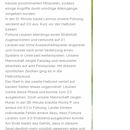
besser positionierten Mitspieler, sodass 
einige Angriffe durch unnötige Alleingänge 
vergeben wurden.
In der 31. Minute baute Lennox unsere Führung 
verdient auf 2:0 aus. Kurz vor der Halbzeit 
bekam
Fortuna Leuben allerdings einen Strafstoß 
zugesprochen und verkürzte auf 2:1.
Leuben war ohne Auswechselspieler angereist 
und musste nach einer Verletzung eines 
Spielers in Unterzahl weiterspielen. Unsere 
Mannschaft zeigte Fairplay und reduzierte 
ebenfalls auf acht Feldspieler. Mit diesem 
sportlichen Zeichen ging es in die 
Halbzeitpause.
Der Start in die zweite Halbzeit verlief auf 
beiden Seiten etwas ungeordnet. Leuben 
nutzte diese Phase und konnte zum 2:2 
ausgleichen. Doch unsere Mannschaft zeigte 
Moral: In der 39. Minute brachte Moritz P. uns 
erneut mit 3:2 in Führung. Leider führten 
individuelle Fehler erneut dazu, dass Fortuna 
Leuben zum 3:3-Endstand ausgleichen konnte.
Am Ende bleibt das Gefühl, dass in diesem 
Spiel deutlich mehr möglich gewesen wäre und 