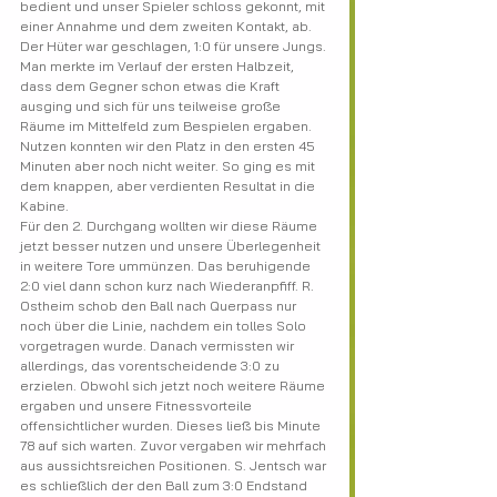
bedient und unser Spieler schloss gekonnt, mit 
einer Annahme und dem zweiten Kontakt, ab. 
Der Hüter war geschlagen, 1:0 für unsere Jungs. 
Man merkte im Verlauf der ersten Halbzeit, 
dass dem Gegner schon etwas die Kraft 
ausging und sich für uns teilweise große 
Räume im Mittelfeld zum Bespielen ergaben. 
Nutzen konnten wir den Platz in den ersten 45 
Minuten aber noch nicht weiter. So ging es mit 
dem knappen, aber verdienten Resultat in die 
Kabine.
Für den 2. Durchgang wollten wir diese Räume 
jetzt besser nutzen und unsere Überlegenheit 
in weitere Tore ummünzen. Das beruhigende 
2:0 viel dann schon kurz nach Wiederanpfiff. R. 
Ostheim schob den Ball nach Querpass nur 
noch über die Linie, nachdem ein tolles Solo 
vorgetragen wurde. Danach vermissten wir 
allerdings, das vorentscheidende 3:0 zu 
erzielen. Obwohl sich jetzt noch weitere Räume 
ergaben und unsere Fitnessvorteile 
offensichtlicher wurden. Dieses ließ bis Minute 
78 auf sich warten. Zuvor vergaben wir mehrfach 
aus aussichtsreichen Positionen. S. Jentsch war 
es schließlich der den Ball zum 3:0 Endstand 