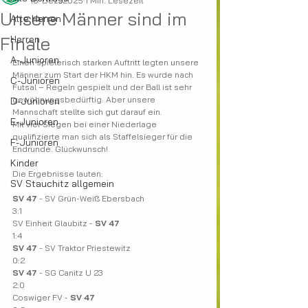
16. Dez. 2025
1 Min. Lesezeit
Unsere Männer sind im
Alte Herren
Finale
Herren
A-Junioren
Einen spielerisch starken Auftritt legten unsere 
Männer zum Start der HKM hin. Es wurde nach 
C-Junioren
Futsal – Regeln gespielt und der Ball ist sehr 
gewöhnungsbedürftig. Aber unsere 
D-Junioren
Mannschaft stellte sich gut darauf ein.
E-Junioren
Mit vier Siegen bei einer Niederlage 
qualifizierte man sich als Staffelsieger für die 
F-Junioren
Endrunde. Glückwunsch!
Kinder
Die Ergebnisse lauten:
SV Stauchitz allgemein
SV 47
 - SV Grün-Weiß Ebersbach
3:1
SV Einheit Glaubitz - 
SV 47
1:4
SV 47
 - SV Traktor Priestewitz
0:2
SV 47
 - SG Canitz U 23
2:0
Coswiger FV - 
SV 47