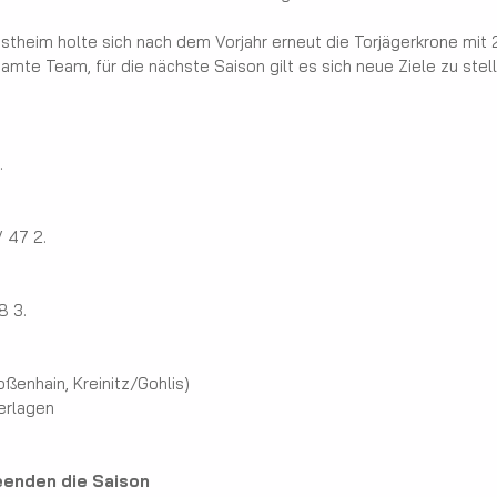
theim holte sich nach dem Vorjahr erneut die Torjägerkrone mit 2
mte Team, für die nächste Saison gilt es sich neue Ziele zu stell
.
V 47 2.
8 3.
oßenhain, Kreinitz/Gohlis)
erlagen
eenden die Saison