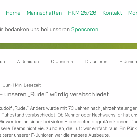
Home
Mannschaften
HKM 25/26
Kontakt
Mo
ir bedanken uns bei unseren
Sponsoren
ren
A-Junioren
C-Junioren
D-Junioren
E-Junior
1. Juni
1 Min. Lesezeit
n
 – unseren „Rudel“ würdig verabschiedet
Rudolf „Rudel“ Anders wurde mit 73 Jahren nach jahrzehntelanger T
n Ruhestand verabschiedet. Ob Männer oder Nachwuchs, er hat un
ir werden ihn sicher bei vielen Heimspielen begrüßen können. Dan
ere Teams nicht viel zu holen, die Luft war einfach raus. Ein Pünk
iterer unserer F-Junioren war die magere Ausbeute.