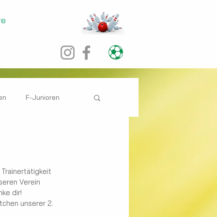
re
en
F-Junioren
rainertätigkeit 
seren Verein 
ke dir!
tchen unserer 2. 