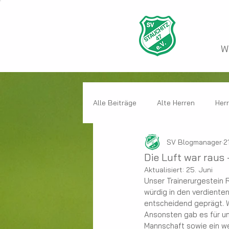
W
Alle Beiträge
Alte Herren
Her
SV Blogmanager
2
Kinder
SV Stauchitz allgemei
Die Luft war raus
Aktualisiert:
25. Juni
Unser Trainerurgestein 
würdig in den verdiente
entscheidend geprägt. W
Ansonsten gab es für uns
Mannschaft sowie ein we