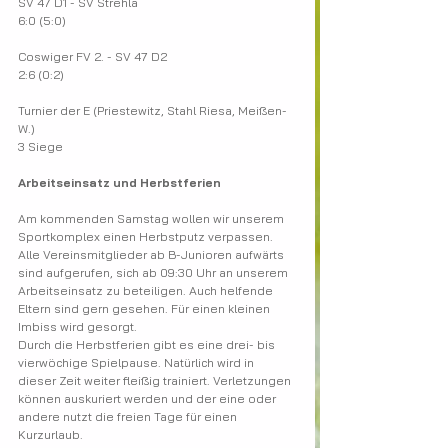
SV 47 D1 - SV Strehla
6:0 (5:0)
Coswiger FV 2. - SV 47 D2
2:6 (0:2)
Turnier der E (Priestewitz, Stahl Riesa, Meißen-
W.)
3 Siege
Arbeitseinsatz und Herbstferien
Am kommenden Samstag wollen wir unserem 
Sportkomplex einen Herbstputz verpassen. 
Alle Vereinsmitglieder ab B-Junioren aufwärts 
sind aufgerufen, sich ab 09:30 Uhr an unserem 
Arbeitseinsatz zu beteiligen. Auch helfende 
Eltern sind gern gesehen. Für einen kleinen 
Imbiss wird gesorgt.
Durch die Herbstferien gibt es eine drei- bis 
vierwöchige Spielpause. Natürlich wird in 
dieser Zeit weiter fleißig trainiert. Verletzungen 
können auskuriert werden und der eine oder 
andere nutzt die freien Tage für einen 
Kurzurlaub.