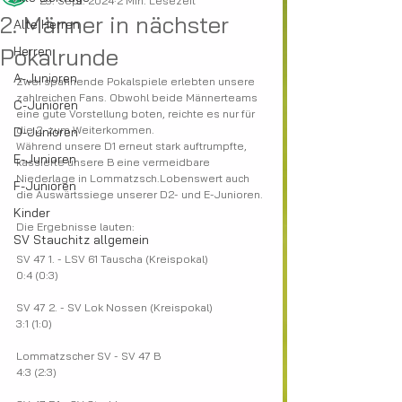
29. Sept. 2024
2 Min. Lesezeit
2. Männer in nächster
Alte Herren
Pokalrunde
Herren
A-Junioren
Zwei spannende Pokalspiele erlebten unsere 
zahlreichen Fans. Obwohl beide Männerteams 
C-Junioren
eine gute Vorstellung boten, reichte es nur für 
die 2. zum Weiterkommen.
D-Junioren
Während unsere D1 erneut stark auftrumpfte, 
E-Junioren
kassierte unsere B eine vermeidbare 
Niederlage in Lommatzsch.Lobenswert auch 
F-Junioren
die Auswärtssiege unserer D2- und E-Junioren.
Kinder
Die Ergebnisse lauten:
SV Stauchitz allgemein
SV 47 1. - LSV 61 Tauscha (Kreispokal)
0:4 (0:3)
SV 47 2. - SV Lok Nossen (Kreispokal)
3:1 (1:0)
Lommatzscher SV - SV 47 B
4:3 (2:3)