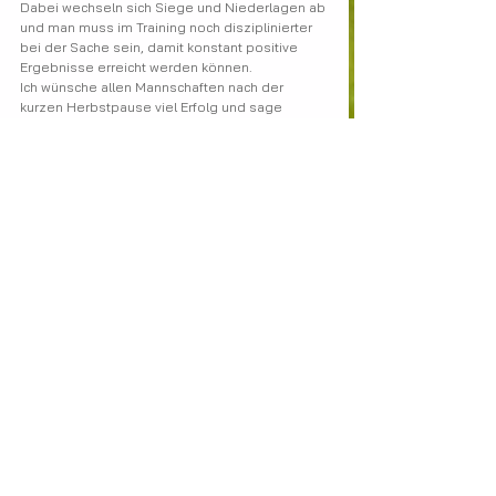
Dabei wechseln sich Siege und Niederlagen ab 
und man muss im Training noch disziplinierter 
bei der Sache sein, damit konstant positive 
Ergebnisse erreicht werden können.
Ich wünsche allen Mannschaften nach der 
kurzen Herbstpause viel Erfolg und sage 
natürlich ein 
großes Dankeschön
 an alle 
Trainer und aktiven Vereinsmitglieder!
R. Lorenz
Abt.-leiter Fußball
SV Stauchitz 47
SV Stauchitz allgemein
Alle ansehen
Aktuelle Beiträge