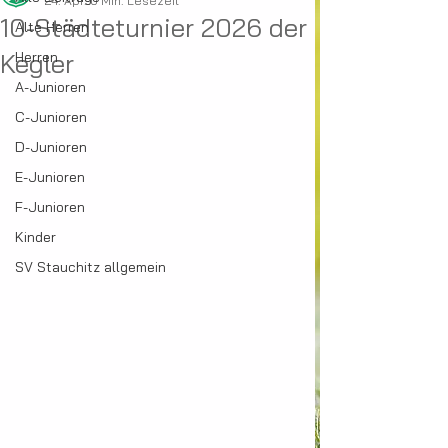
24. Apr.
0 Min. Lesezeit
10-Städteturnier 2026 der
Alte Herren
Kegler
Herren
A-Junioren
C-Junioren
D-Junioren
E-Junioren
F-Junioren
Kinder
SV Stauchitz allgemein